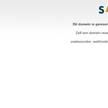
Dit domein is gerese
Zelf een domein res
zoekwoorden: webhostin